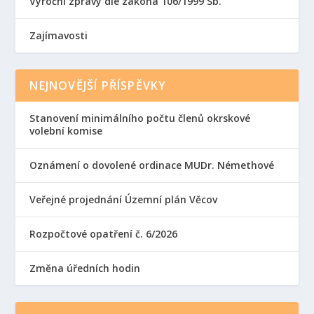
Výroční zprávy dle zákona 106/1999 Sb.
Zajímavosti
NEJNOVĚJŠÍ PŘÍSPĚVKY
Stanovení minimálního počtu členů okrskové
volební komise
Oznámení o dovolené ordinace MUDr. Némethové
Veřejné projednání Územní plán Věcov
Rozpočtové opatření č. 6/2026
Změna úředních hodin